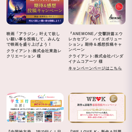
映画「アラジン」叶えて欲し
『ANEMONE／交響詩篇エウ
い願い事を投稿して、みんな
レカセブン ハイエボリュー
で映画を盛り上げよう！
ション』期待＆感想投稿キャ
ンペーン
クライアント:株式会社東急レ
クリエーション 様
クライアント:株式会社バンダ
イナムコアーツ 様
キャンペーンページはこちら
『中国地方発 JRで行く！日
『WE LOVE K』新作＆話題